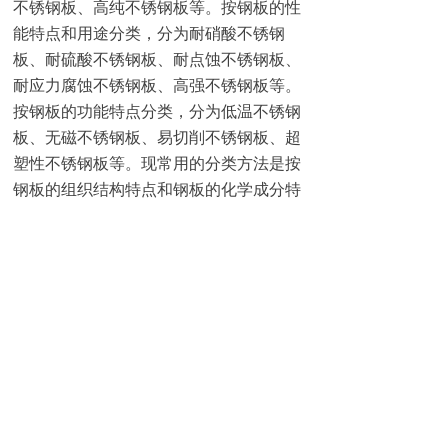
不锈钢板、高纯不锈钢板等。按钢板的性
能特点和用途分类，分为耐硝酸不锈钢
板、耐硫酸不锈钢板、耐点蚀不锈钢板、
耐应力腐蚀不锈钢板、高强不锈钢板等。
按钢板的功能特点分类，分为低温不锈钢
板、无磁不锈钢板、易切削不锈钢板、超
塑性不锈钢板等。现常用的分类方法是按
钢板的组织结构特点和钢板的化学成分特
点以及两者相结合的方法分类。一般分为
马氏体不锈钢板、铁素体不锈钢板、奥氏
体不锈钢板、双相不锈钢板和沉淀硬化型
不锈钢板等或分为铬不锈钢板和镍不锈钢
板两大类。用途很广典型用途:纸浆和造纸
用设备热交换器、机械设备、染色设备、
胶片冲洗设备、管道、沿海区域建筑物外
部用材等。
按制法分热轧和冷轧的两种，包括厚